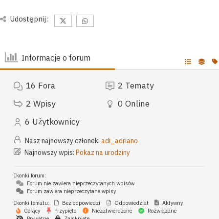
Udostępnij:
Informacje o forum
16
Fora
2
Tematy
2
Wpisy
0
Online
6
Użytkownicy
Nasz najnowszy członek:
adi_adriano
Najnowszy wpis:
Pokaz na urodziny
Ikonki forum:
Forum nie zawiera nieprzeczytanych wpisów
Forum zawiera nieprzeczytane wpisy
Ikonki tematu:
Bez odpowiedzi
Odpowiedział
Aktywny
Gorący
Przypięto
Niezatwierdzone
Rozwiązane
Prywatne
Zamknięte